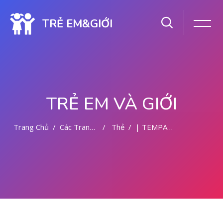
TRẺ EM&GIỚI
TRẺ EM VÀ GIỚI
Trang Chủ
Các Trang Của Hệ Thống
Thẻ
| TEMPAT ABORSI DI MALANG
Chuyển tới nội dung chính