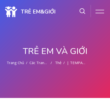
TRẺ EM&GIỚI
TRẺ EM VÀ GIỚI
Trang Chủ
Các Trang Của Hệ Thống
Thẻ
| TEMPAT ABORSI DI MALANG
Chuyển tới nội dung chính