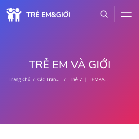
TRẺ EM&GIỚI
TRẺ EM VÀ GIỚI
Trang Chủ
Các Trang Của Hệ Thống
Thẻ
| TEMPAT ABORSI DI MALANG
Chuyển tới nội dung chính