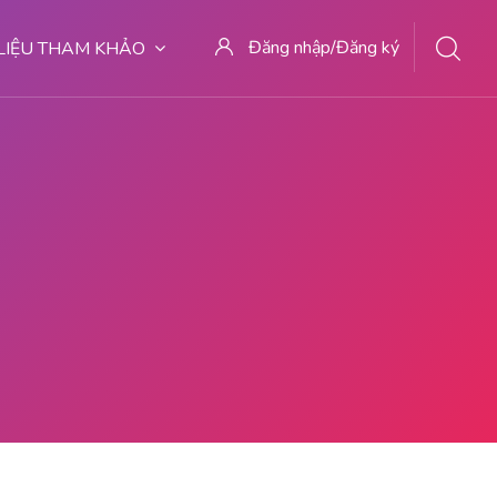
Đăng nhập/Đăng ký
 LIỆU THAM KHẢO
DI MALANG