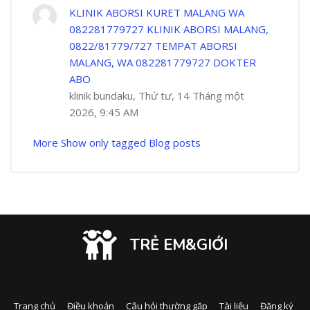
KLINIK ABORSI KURET MALANG WA
082281779727 KLINIK ABORSI MALANG,
0822/81779/727 TEMPAT ABORSI
MALANG, WA 082281779727 DOKTER
ABO
klinik bundaku, Thứ tư, 14 Tháng một
2026, 9:45 AM
More
Show only tagged Blog posts
TRẺ EM&GIỚI
Trang chủ
Điều khoản
Câu hỏi thường gặp
Tài liệu
Đăng ký