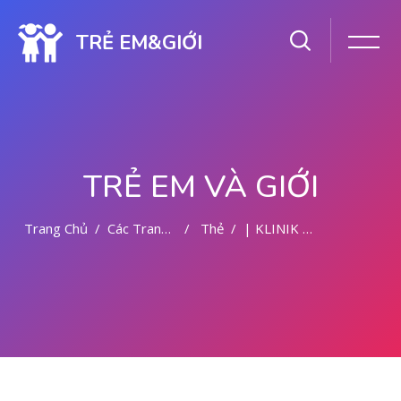
TRẺ EM&GIỚI
TRẺ EM VÀ GIỚI
Trang Chủ
Các Trang Của Hệ Thống
Thẻ
| KLINIK ABORSI MALANG
Chuyển tới nội dung chính