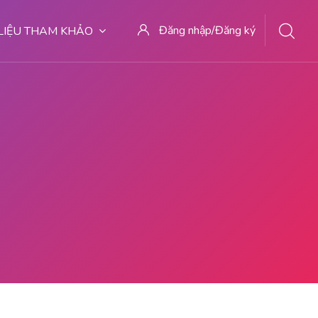
Đăng nhập/Đăng ký
 LIỆU THAM KHẢO
MALANG