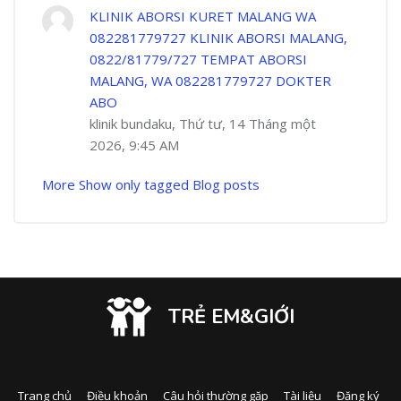
KLINIK ABORSI KURET MALANG WA
082281779727 KLINIK ABORSI MALANG,
0822/81779/727 TEMPAT ABORSI
MALANG, WA 082281779727 DOKTER
ABO
klinik bundaku, Thứ tư, 14 Tháng một
2026, 9:45 AM
More
Show only tagged Blog posts
TRẺ EM&GIỚI
Trang chủ
Điều khoản
Câu hỏi thường gặp
Tài liệu
Đăng ký