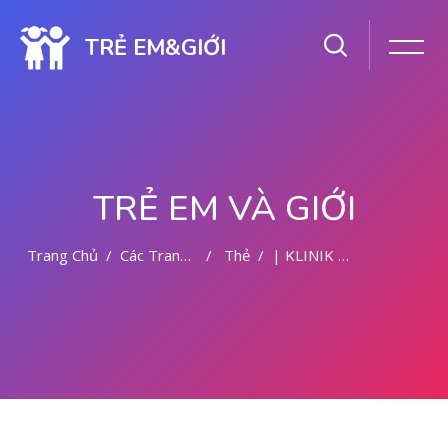
TRẺ EM&GIỚI
TRẺ EM VÀ GIỚI
Trang Chủ
Các Trang Của Hệ Thống
Thẻ
| KLINIK ABORSI MALANG
Chuyển tới nội dung chính