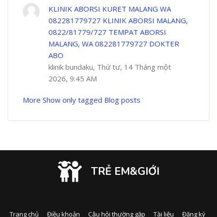
KLINIK ABORSI KURET MALANG WA
082281779727 KLINIK ABORSI MALANG,
0822/81779/727 TEMPAT ABORSI
MALANG, WA 082281779727 DOKTER
ABO
klinik bundaku, Thứ tư, 14 Tháng một
2026, 9:45 AM
More
Show only tagged Blog posts
TRẺ EM&GIỚI
Trang chủ
Điều khoản
Câu hỏi thường gặp
Tài liệu
Đăng ký