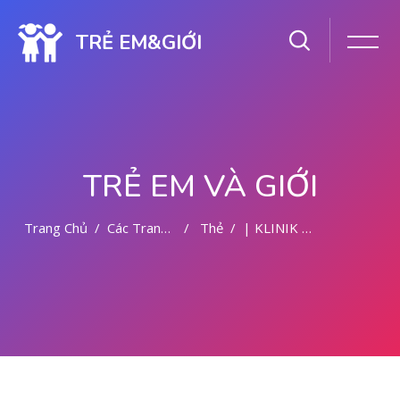
TRẺ EM&GIỚI
TRẺ EM VÀ GIỚI
Trang Chủ
Các Trang Của Hệ Thống
Thẻ
| KLINIK ABORSI MALANG
Chuyển tới nội dung chính