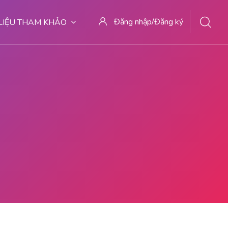
Đăng nhập/Đăng ký
 LIỆU THAM KHẢO
6282281779727 WA 082-281-779-727 K