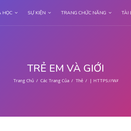
 HỌC
SỰ KIỆN
TRANG CHỨC NĂNG
TÀI
TRẺ EM VÀ GIỚI
Trang Chủ
Các Trang Của Hệ Thống
Thẻ
| HTTPS://WA.ME/