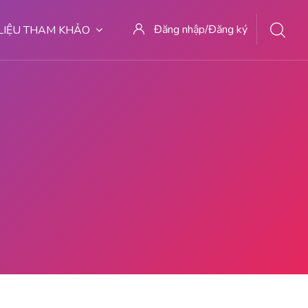
Đăng nhập/Đăng ký
 LIỆU THAM KHẢO
 MALANG