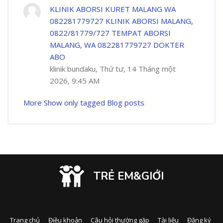
KLINIK ABORSI KURET MALANG WA
082281779727 KLINIK ABORSI MALANG,
0822/81779/727 TEMPAT ABORSI
MALANG, WA 082281779727 DOKTER
ABO
klinik bundaku, Thứ tư, 14 Tháng một
2026, 9:45 AM
More
Show only tagged Blog posts
TRẺ EM&GIỚI
Trang chủ
Điều khoản
Câu hỏi thường gặp
Tài liệu
Đăng ký