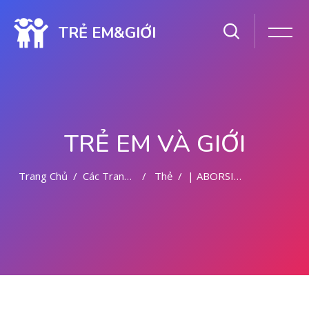
TRẺ EM&GIỚI
TRẺ EM VÀ GIỚI
Trang Chủ
Các Trang Của Hệ Thống
Thẻ
| ABORSI AMAN DI MALANG
Chuyển tới nội dung chính