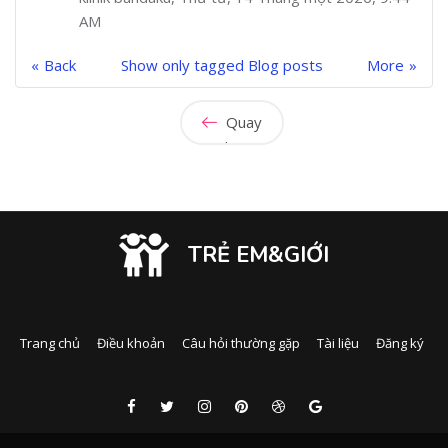
AM
Back
Show only tagged Blog posts
More
Quay
lại
TRẺ EM&GIỚI
Trang chủ
Điều khoản
Câu hỏi thường gặp
Tài liệu
Đăng ký