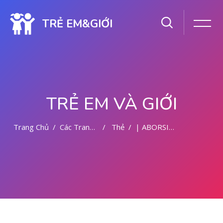
TRẺ EM&GIỚI
TRẺ EM VÀ GIỚI
Trang Chủ
Các Trang Của Hệ Thống
Thẻ
| ABORSI AMAN DI MALANG
Chuyển tới nội dung chính