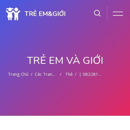
TRẺ EM&GIỚI
TRẺ EM VÀ GIỚI
Trang Chủ
Các Trang Của Hệ Thống
Thẻ
| 082281779727 TEMPAT ABORSI MALANG
Chuyển tới nội dung chính