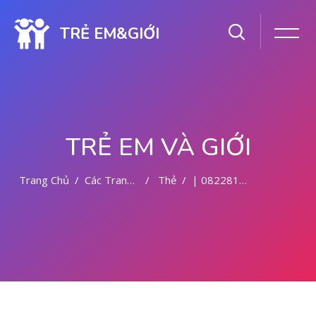
TRẺ EM&GIỚI
TRẺ EM VÀ GIỚI
Trang Chủ
Các Trang Của Hệ Thống
Thẻ
| 082281779727 TEMPAT ABORSI MALANG
Chuyển tới nội dung chính