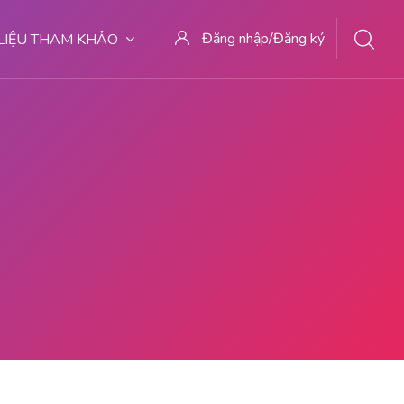
Đăng nhập/Đăng ký
 LIỆU THAM KHẢO
EMPAT ABORSI KURET DI MALANG