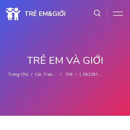
TRẺ EM&GIỚI
TRẺ EM VÀ GIỚI
Trang Chủ
Các Trang Của Hệ Thống
Thẻ
| 082281779727 TEMPAT ABORSI KURET DI MALANG
Chuyển tới nội dung chính