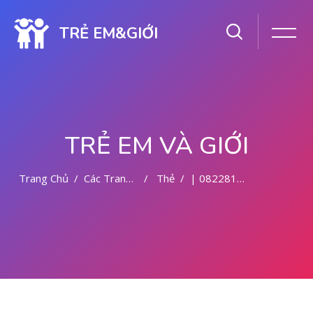
TRẺ EM&GIỚI
TRẺ EM VÀ GIỚI
Trang Chủ
Các Trang Của Hệ Thống
Thẻ
| 082281779727 TEMPAT ABORSI DI MALANG
Chuyển tới nội dung chính