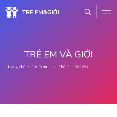
TRẺ EM&GIỚI
TRẺ EM VÀ GIỚI
Trang Chủ
Các Trang Của Hệ Thống
Thẻ
| 082281779727 KLINIK ABORSI MALANG
Chuyển tới nội dung chính