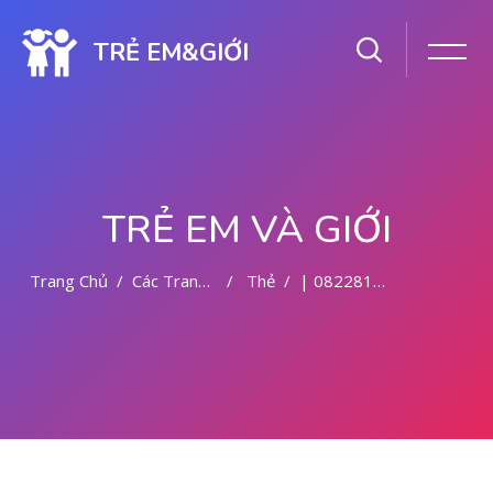
TRẺ EM&GIỚI
TRẺ EM VÀ GIỚI
Trang Chủ
Các Trang Của Hệ Thống
Thẻ
| 082281779727 KLINIK ABORSI KURET DI MALANG
Chuyển tới nội dung chính