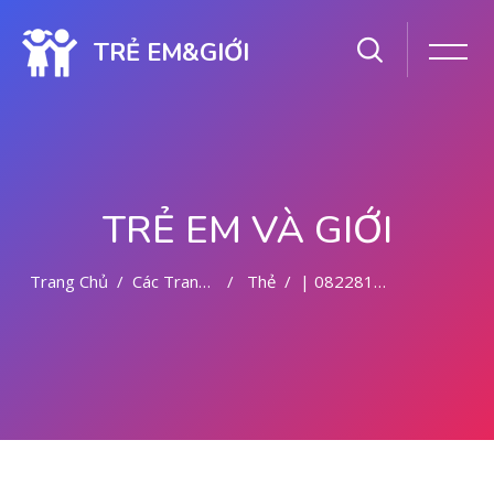
TRẺ EM&GIỚI
TRẺ EM VÀ GIỚI
Trang Chủ
Các Trang Của Hệ Thống
Thẻ
| 082281779727 KLINIK ABORSI KURET DI MALANG
Chuyển tới nội dung chính