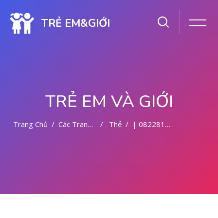
TRẺ EM&GIỚI
TRẺ EM VÀ GIỚI
Trang Chủ
Các Trang Của Hệ Thống
Thẻ
| 082281779727 KLINIK ABORSI KURET DI MALANG
Chuyển tới nội dung chính