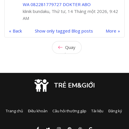
WA 082281779727 DOKTER ABO
klinik bundaku, Thứ tư, 14 Tháng một 2026, 9:42
AM
Back
Show only tagged Blog posts
More
Quay
lại
TRẺ EM&GIỚI
Trang chủ
Điều khoản
Câu hỏi thường gặp
Tài liệu
Đăng ký