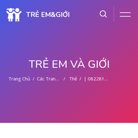
TRẺ EM&GIỚI
TRẺ EM VÀ GIỚI
Trang Chủ
Các Trang Của Hệ Thống
Thẻ
| 082281779727 KLINIK ABORSI DI MEDAN
Chuyển tới nội dung chính