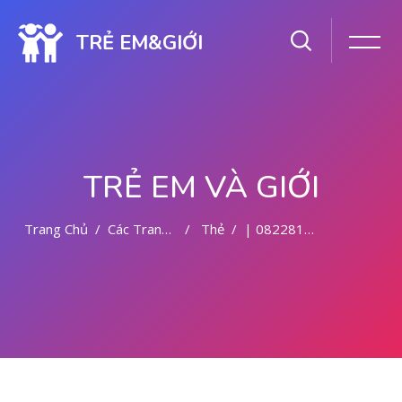
TRẺ EM&GIỚI
TRẺ EM VÀ GIỚI
Trang Chủ
Các Trang Của Hệ Thống
Thẻ
| 082281779727 KLINIK ABORSI DI MALANG
Chuyển tới nội dung chính