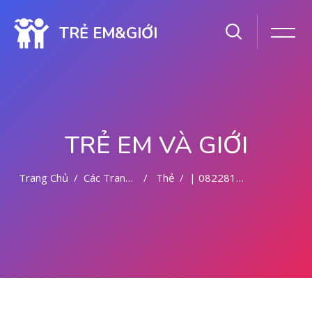
TRẺ EM&GIỚI
TRẺ EM VÀ GIỚI
Trang Chủ
Các Trang Của Hệ Thống
Thẻ
| 082281779727 BIDAN ABORSI DI MALANG
Chuyển tới nội dung chính