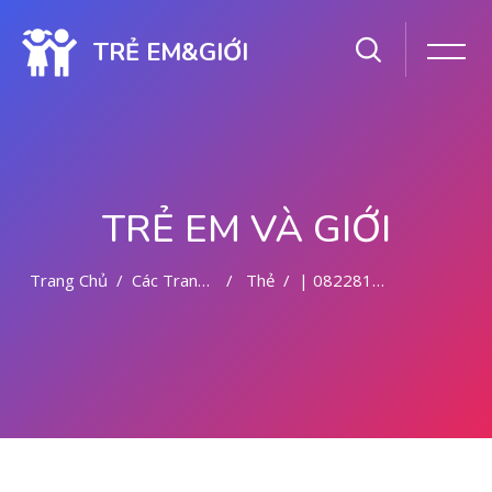
TRẺ EM&GIỚI
TRẺ EM VÀ GIỚI
Trang Chủ
Các Trang Của Hệ Thống
Thẻ
| 082281779727 - KLINIK ABORSI KURET PONTIANAK
Chuyển tới nội dung chính