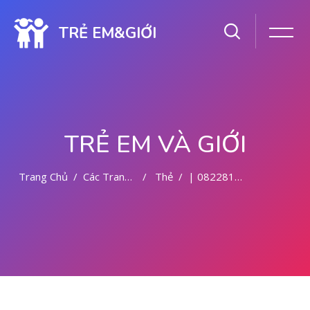
TRẺ EM&GIỚI
TRẺ EM VÀ GIỚI
Trang Chủ
Các Trang Của Hệ Thống
Thẻ
| 082281779727 | DOKTER KURET DI MALANG
Chuyển tới nội dung chính