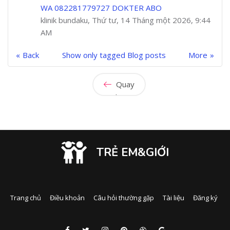
WA 082281779727 DOKTER ABO
klinik bundaku, Thứ tư, 14 Tháng một 2026, 9:44
AM
Back
Show only tagged Blog posts
More
Quay
lại
TRẺ EM&GIỚI
Trang chủ
Điều khoản
Câu hỏi thường gặp
Tài liệu
Đăng ký