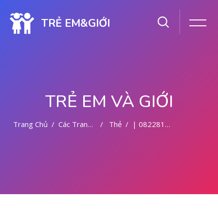
TRẺ EM&GIỚI
TRẺ EM VÀ GIỚI
Trang Chủ
Các Trang Của Hệ Thống
Thẻ
| 082281779727 | DOKTER KURET DI MALANG
Chuyển tới nội dung chính