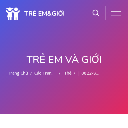
TRẺ EM&GIỚI
TRẺ EM VÀ GIỚI
Trang Chủ
Các Trang Của Hệ Thống
Thẻ
| 0822-8177-9727 DOKTER ABORSI DI MEDAN
Chuyển tới nội dung chính