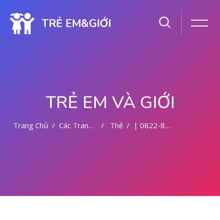
TRẺ EM&GIỚI
TRẺ EM VÀ GIỚI
Trang Chủ
Các Trang Của Hệ Thống
Thẻ
| 0822-8177-9727 DOKTER ABORSI DI MALANG
Chuyển tới nội dung chính