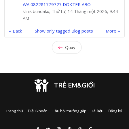
WA 082281779727 DOKTER ABO
klinik bundaku, Thứ tư, 14 Tháng một 2026, 9:44
AM
Back
Show only tagged Blog posts
More
Quay
lại
TRẺ EM&GIỚI
Trang chủ
Điều khoản
Câu hỏi thường gặp
Tài liệu
Đăng ký