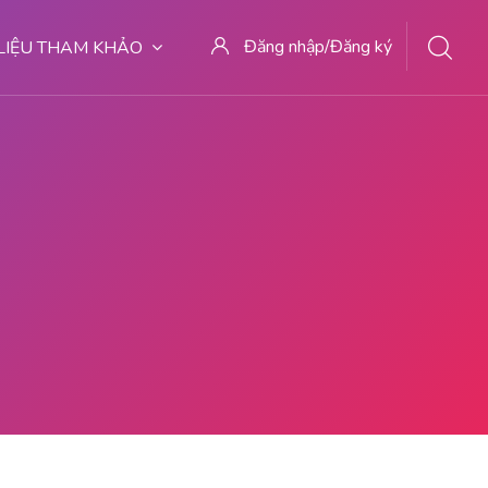
Đăng nhập/Đăng ký
 LIỆU THAM KHẢO
 | DOKTER ABORSI DI MALANG