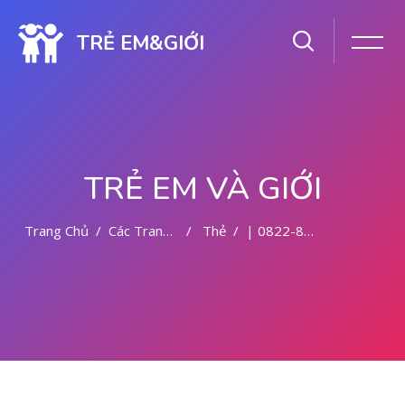
TRẺ EM&GIỚI
TRẺ EM VÀ GIỚI
Trang Chủ
Các Trang Của Hệ Thống
Thẻ
| 0822-8177-9727 | DOKTER ABORSI DI MALANG
Chuyển tới nội dung chính