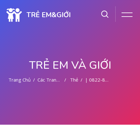
TRẺ EM&GIỚI
TRẺ EM VÀ GIỚI
Trang Chủ
Các Trang Của Hệ Thống
Thẻ
| 0822-8177-9727 | DOKTER ABORSI DI MALANG
Chuyển tới nội dung chính