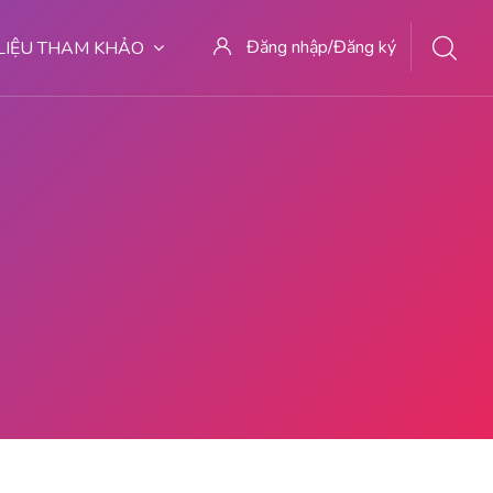
Đăng nhập/Đăng ký
 LIỆU THAM KHẢO
 | DOKTER ABORSI DI MALANG