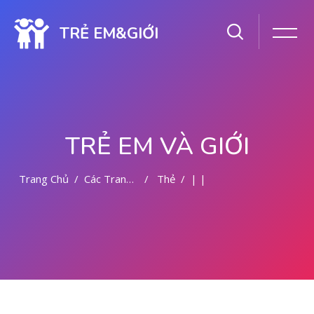
TRẺ EM&GIỚI
TRẺ EM VÀ GIỚI
Trang Chủ
Các Trang Của Hệ Thống
Thẻ
| |
Chuyển tới nội dung chính