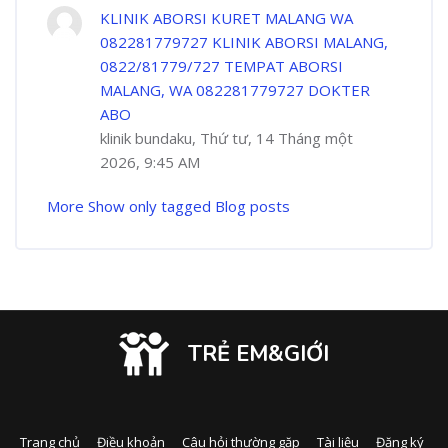
KLINIK ABORSI KURET MALANG WA
082281779727 KLINIK ABORSI MALANG,
0822/81779/727 TEMPAT ABORSI
MALANG, WA 082281779727 DOKTER
ABO
klinik bundaku, Thứ tư, 14 Tháng một
2026, 9:45 AM
More
Show only tagged Blog posts
TRẺ EM&GIỚI
Trang chủ
Điều khoản
Câu hỏi thường gặp
Tài liệu
Đăng ký