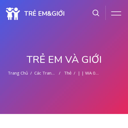
TRẺ EM&GIỚI
TRẺ EM VÀ GIỚI
Trang Chủ
Các Trang Của Hệ Thống
Thẻ
| | WA 082281779727 TEMPAT KURET DI PONTIANAK
Chuyển tới nội dung chính