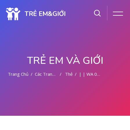
TRẺ EM&GIỚI
TRẺ EM VÀ GIỚI
Trang Chủ
Các Trang Của Hệ Thống
Thẻ
| | WA 082281779727 TEMPAT KURET DI MEDAN
Chuyển tới nội dung chính