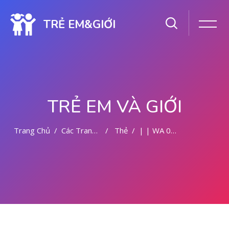
TRẺ EM&GIỚI
TRẺ EM VÀ GIỚI
Trang Chủ
Các Trang Của Hệ Thống
Thẻ
| | WA 082281779727 TEMPAT KURET DI MALANG
Chuyển tới nội dung chính