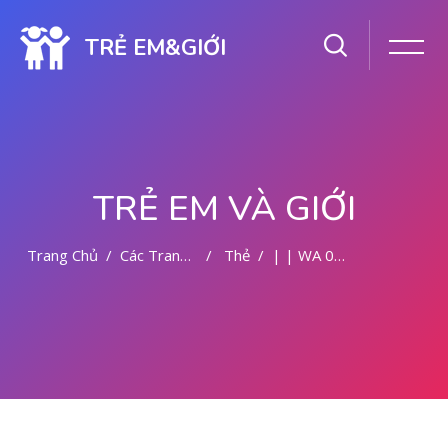
TRẺ EM&GIỚI
TRẺ EM VÀ GIỚI
Trang Chủ
Các Trang Của Hệ Thống
Thẻ
| | WA 082281779727 TEMPAT KURET DI MALANG
Chuyển tới nội dung chính