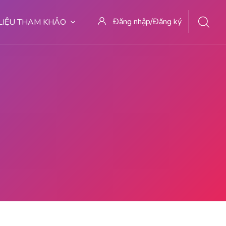
Đăng nhập/Đăng ký
 LIỆU THAM KHẢO
727 | KURET AMAN | WA 082281779727