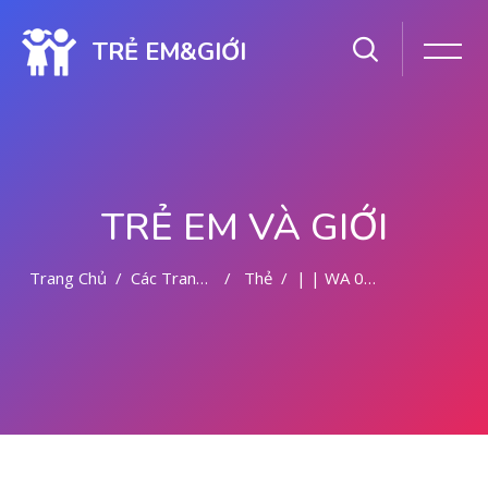
TRẺ EM&GIỚI
TRẺ EM VÀ GIỚI
Trang Chủ
Các Trang Của Hệ Thống
Thẻ
| | WA 082281779727 | KURET AMAN | WA 082281779727
Chuyển tới nội dung chính