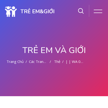
TRẺ EM&GIỚI
TRẺ EM VÀ GIỚI
Trang Chủ
Các Trang Của Hệ Thống
Thẻ
| | WA 082281779727 | | LOKASI ABORSI DI MALANG
Chuyển tới nội dung chính