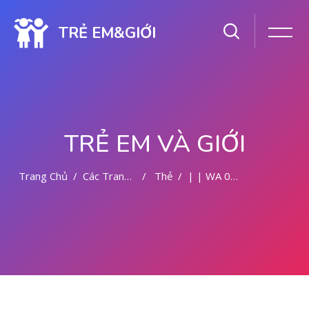
TRẺ EM&GIỚI
TRẺ EM VÀ GIỚI
Trang Chủ
Các Trang Của Hệ Thống
Thẻ
| | WA 082281779727 | | LOKASI ABORSI DI MALANG
Chuyển tới nội dung chính