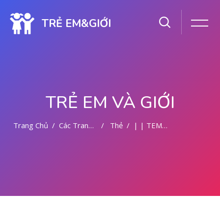
TRẺ EM&GIỚI
TRẺ EM VÀ GIỚI
Trang Chủ
Các Trang Của Hệ Thống
Thẻ
| | TEMPAT ABORSI DI MALANG
Chuyển tới nội dung chính