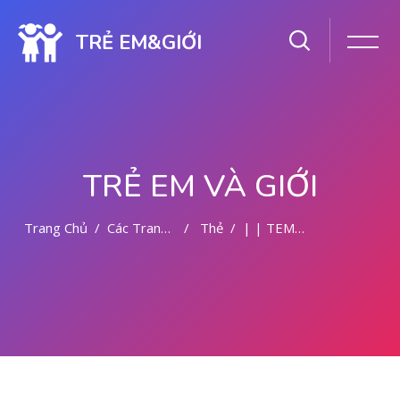
TRẺ EM&GIỚI
TRẺ EM VÀ GIỚI
Trang Chủ
Các Trang Của Hệ Thống
Thẻ
| | TEMPAT ABORSI DI MALANG
Chuyển tới nội dung chính