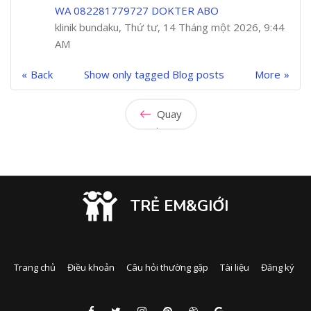
WA 082281779727 DOKTER ABO
klinik bundaku, Thứ tư, 14 Tháng một 2026, 9:44
AM
Back
Show only tagged Blog posts
More
Quay
lại
TRẺ EM&GIỚI
Trang chủ
Điều khoản
Câu hỏi thường gặp
Tài liệu
Đăng ký