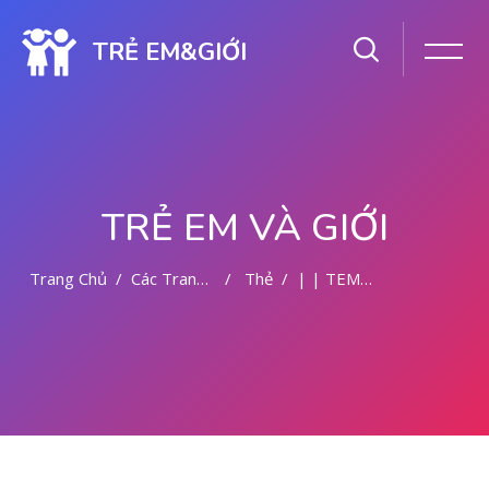
TRẺ EM&GIỚI
TRẺ EM VÀ GIỚI
Trang Chủ
Các Trang Của Hệ Thống
Thẻ
| | TEMPAT ABORSI DI MALANG
Chuyển tới nội dung chính