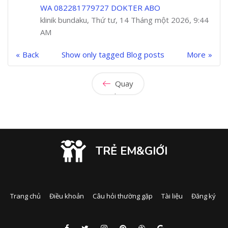
WA 082281779727 DOKTER ABO
klinik bundaku, Thứ tư, 14 Tháng một 2026, 9:44
AM
Back
Show only tagged Blog posts
More
Quay
lại
TRẺ EM&GIỚI
Trang chủ
Điều khoản
Câu hỏi thường gặp
Tài liệu
Đăng ký