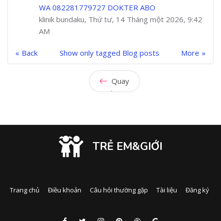
WA 082281779727 DOKTER ABO
klinik bundaku, Thứ tư, 14 Tháng một 2026, 9:42
AM
Back
Show only tagged Blog posts
More
Quay
lại
TRẺ EM&GIỚI
Trang chủ
Điều khoản
Câu hỏi thường gặp
Tài liệu
Đăng ký