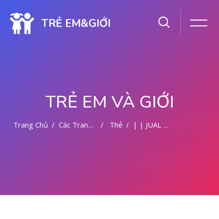
TRẺ EM&GIỚI
TRẺ EM VÀ GIỚI
Trang Chủ
Các Trang Của Hệ Thống
Thẻ
| | JUAL OBAT ABORSI DI MALANG
Chuyển tới nội dung chính