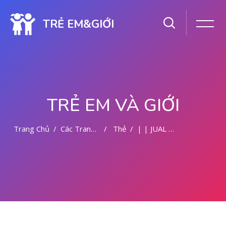
TRẺ EM&GIỚI
TRẺ EM VÀ GIỚI
Trang Chủ
Các Trang Của Hệ Thống
Thẻ
| | JUAL OBAT ABORSI DI MALANG
Chuyển tới nội dung chính