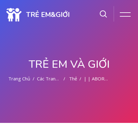
TRẺ EM&GIỚI
TRẺ EM VÀ GIỚI
Trang Chủ
Các Trang Của Hệ Thống
Thẻ
| | ABORSI AMAN DI MALANG
Chuyển tới nội dung chính