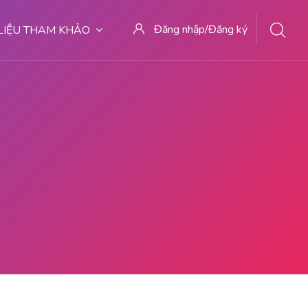
Đăng nhập/Đăng ký
 LIỆU THAM KHẢO
DI MALANG