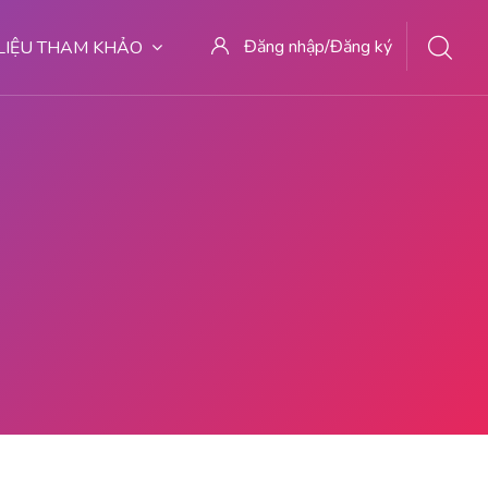
Đăng nhập/Đăng ký
 LIỆU THAM KHẢO
DI MALANG